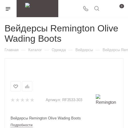
0
Вейдерсы Remington Olive
Wading Boots
—
—
—
—
Главная
Каталог
Одежда
Вейдерсы
Вейдерсы Remi
Артикул:
RF3533-303
Вейдерсы Remington Olive Wading Boots
Подробности