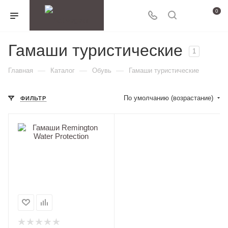
0
Гамаши туристические
1
—
—
—
Главная
Каталог
Обувь
Гамаши туристические
По умолчанию (возрастание)
ФИЛЬТР