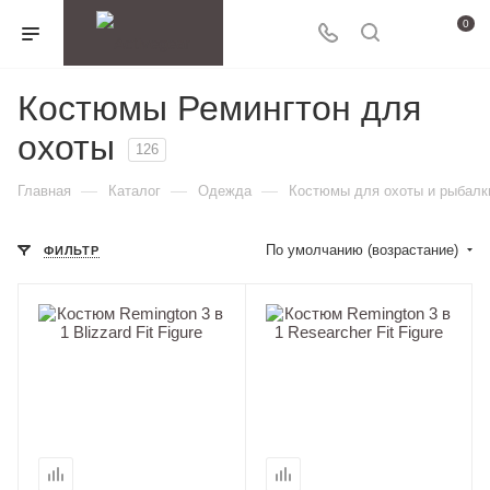
0
Костюмы Ремингтон для
охоты
126
—
—
—
Главная
Каталог
Одежда
Костюмы для охоты и рыбалк
По умолчанию (возрастание)
ФИЛЬТР