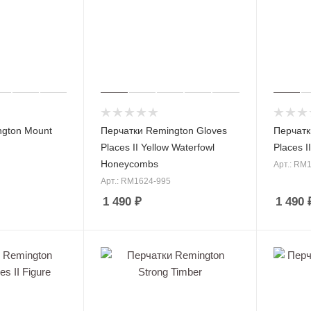
ngton Mount
Перчатки Remington Gloves
Перчатк
Places II Yellow Waterfowl
Places I
Honeycombs
Арт.: RM
Арт.: RM1624-995
1 490
₽
1 490
ные костюмы
Зимние куртки
плавок
Демисезонные куртки
th Coast
Камуфляжные куртки
мингтон для охоты