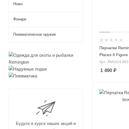
Ножи
Бинок
ли
Фонари
для
охоты
Прице
Пневматическое оружие
лы
для
охоты
Перчатки Remin
Аксес
Places II Figure
суары
для
Арт.: RM1624-993
прице
1 490
₽
лов
Монок
уляр
для
Брюки для 
охоты
Штаны для 
Тепло
визор
Штаны для 
для
Непромокае
охоты
рыбалки
Дальн
омеры
Будьте в курсе наших акций и
для