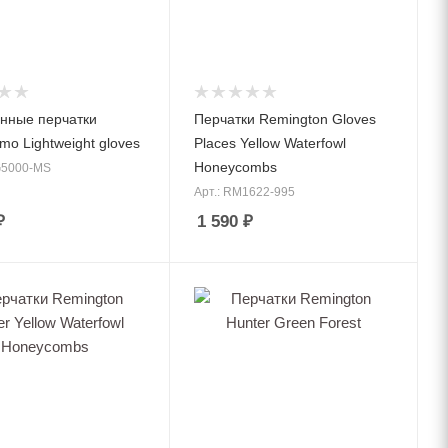
нные перчатки
Перчатки Remington Gloves
mo Lightweight gloves
Places Yellow Waterfowl
Honeycombs
G5000-MS
Арт.: RM1622-995
₽
1 590
₽