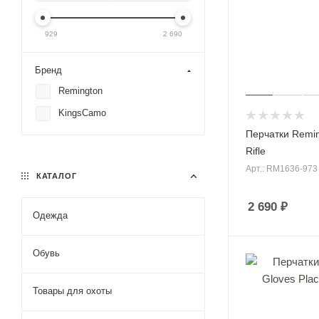
929
2 690
Бренд
Remington
KingsCamo
Перчатки Remi
Rifle
Арт.: RM1636-973
КАТАЛОГ
2 690
₽
Одежда
Маскировоч
Обувь
Костюмы по
Костюмы Nor
Товары для охоты
Костюмы Ре