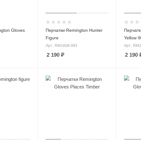
и
писто
летов
Антаб
ки
Короб
ки для
Манки
патрон
для
gton Gloves
Перчатки Remington Hunter
Перчатк
ов
охоты
Figure
Yellow 
Арт.: RM1608-993
Арт.: RM
2 190
₽
2 190