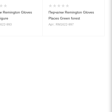
и Remington Gloves
Перчатки Remington Gloves
igure
Places Green forest
1622-993
Арт.: RM1622-997