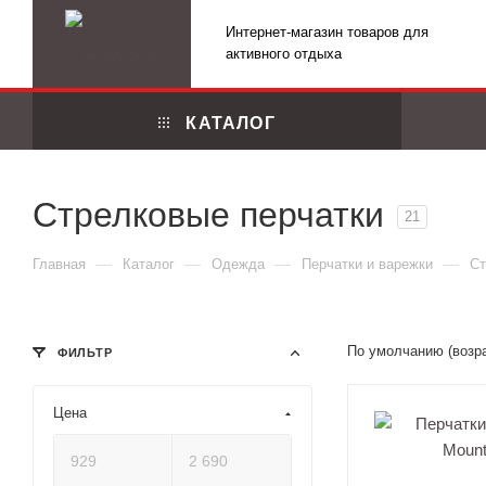
Интернет-магазин товаров для
активного отдыха
КАТАЛОГ
Стрелковые перчатки
21
—
—
—
—
Главная
Каталог
Одежда
Перчатки и варежки
Ст
По умолчанию (возр
ФИЛЬТР
Цена