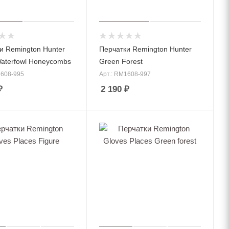
и Remington Hunter
Перчатки Remington Hunter
Waterfowl Honeycombs
Green Forest
1608-995
Арт.: RM1608-997
₽
2 190
₽