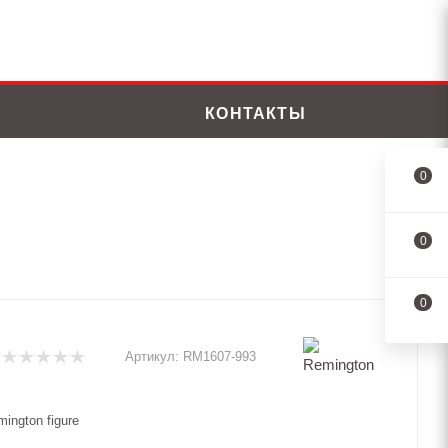
КОНТАКТЫ
0
0
0
Артикул:
RM1607-993
ington figure