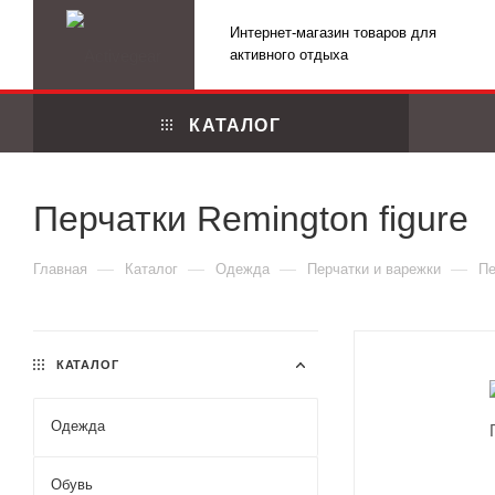
Интернет-магазин товаров для
активного отдыха
КАТАЛОГ
Перчатки Remington figure
—
—
—
—
Главная
Каталог
Одежда
Перчатки и варежки
Пе
КАТАЛОГ
Одежда
Маскировоч
Обувь