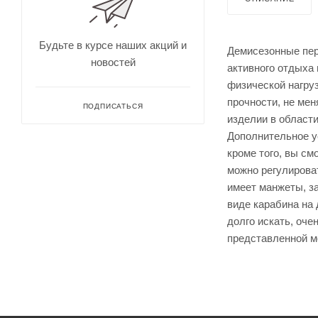
для
Непромокае
охоты
рыбалки
Дальн
омеры
Будьте в курсе наших акций и
Демисезонные перч
для
новостей
охоты
активного отдыха
Зрите
физической нагруз
льные
прочности, не мен
трубы
ПОДПИСАТЬСЯ
изделии в област
Дополнительное ус
кроме того, вы с
можно регулироват
имеет манжеты, за
виде карабина на 
долго искать, оч
представленной м
Оруже
йные
ремни
Дульн
ый