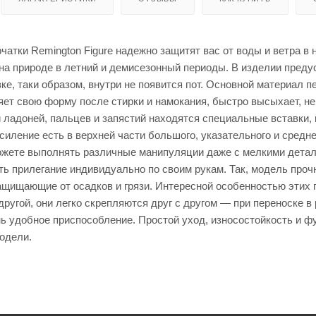
енты
Кепки
мые штаны для
для
оружи
я
атки Remington Figure надежно защитят вас от воды и ветра в 
Мешки
 на природе в летний и демисезонный периоды. В изделии пред
для
стрел
ке, таки образом, внутри не появится пот. Основной материал п
ьбы
яет свою форму после стирки и намокания, быстро высыхает, не
Моноп
и ладоней, пальцев и запястий находятся специальные вставки,
оды
для
иление есть в верхней части большого, указательного и средне
стрел
можете выполнять различные манипуляции даже с мелкими детал
ьбы
ь прилегание индивидуально по своим рукам. Так, модель прочн
щищающие от осадков и грязи. Интересной особенностью этих п
другой, они легко скрепляются друг с другом — при переноске в
ень удобное приспособление. Простой уход, износостойкость и
одели.
Рюкза
ки и
Чехлы
сумки
для
ружья
Чучел
а для
Кейсы