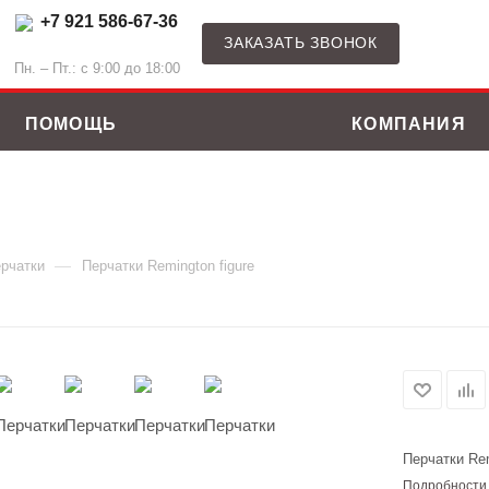
+7 921 586-67-36
ЗАКАЗАТЬ ЗВОНОК
Пн. – Пт.: с 9:00 до 18:00
ПОМОЩЬ
КОМПАНИЯ
—
рчатки
Перчатки Remington figure
Перчатки Rem
ные костюмы
Зимние куртки
Подробности