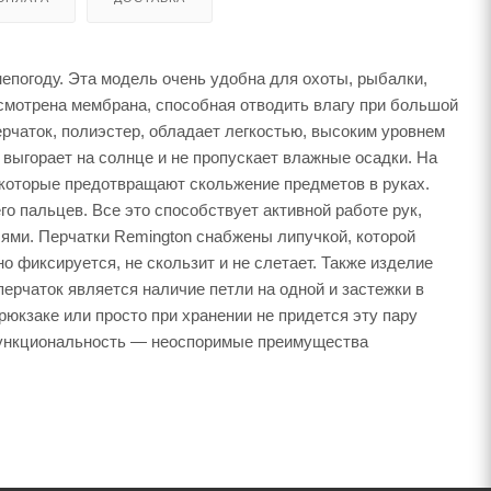
непогоду. Эта модель очень удобна для охоты, рыбалки,
усмотрена мембрана, способная отводить влагу при большой
ерчаток, полиэстер, обладает легкостью, высоким уровнем
 выгорает на солнце и не пропускает влажные осадки. На
 которые предотвращают скольжение предметов в руках.
го пальцев. Все это способствует активной работе рук,
ями. Перчатки Remington снабжены липучкой, которой
о фиксируется, не скользит и не слетает. Также изделие
ерчаток является наличие петли на одной и застежки в
 рюкзаке или просто при хранении не придется эту пару
 функциональность — неоспоримые преимущества