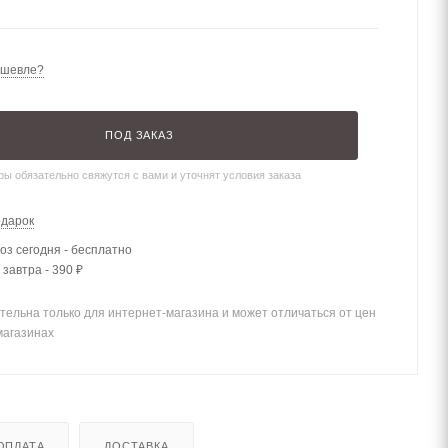
ешевле?
ПОД ЗАКАЗ
ы обязательно свяжутся с вами и уточнят условия заказа
одарок
з сегодня - бесплатно
 завтра - 390 ₽
тельна только для интернет-магазина и может отличаться от цен
магазинах
ОПЛАТА
ДОСТАВКА