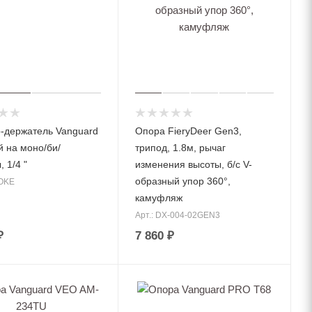
-держатель Vanguard
Опора FieryDeer Gen3,
 на моно/би/
трипод, 1.8м, рычаг
 1/4 "
изменения высоты, б/с V-
образный упор 360°,
YOKE
камуфляж
Арт.: DX-004-02GEN3
₽
7 860 ₽