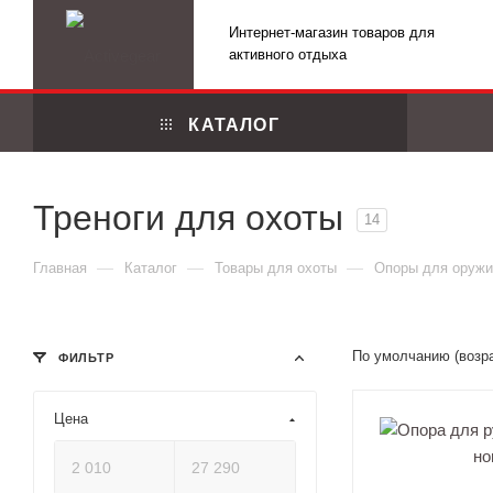
Интернет-магазин товаров для
активного отдыха
КАТАЛОГ
Треноги для охоты
14
—
—
—
Главная
Каталог
Товары для охоты
Опоры для оружи
По умолчанию (возр
ФИЛЬТР
Цена