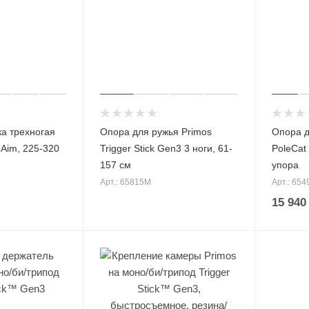
я
Мешки
для
стрел
ьбы
Моноп
оды
для
стрел
ьбы
а трехногая
Опора для ружья Primos
Опора д
-Aim, 225-320
Trigger Stick Gen3 3 ноги, 61-
PoleCat
157 см
упора
Арт.: 65815M
Арт.: 654
15 940
Рюкза
ки и
Чехлы
сумки
для
ружья
Чучел
а для
Кейсы
охоты
для
оружи
Маски
я
ровка