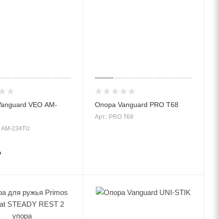
anguard VEO AM-
Опора Vanguard PRO T68
Арт.: PRO T68
O AM-234TU
₽