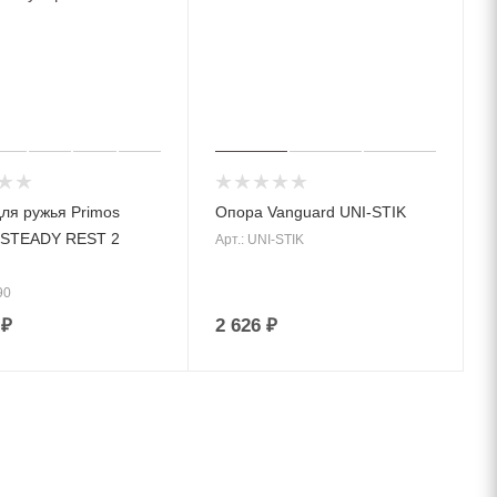
ля ружья Primos
Опора Vanguard UNI-STIK
 STEADY REST 2
Арт.: UNI-STIK
90
₽
2 626
₽