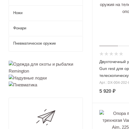
Ножи
Бинок
ли
Фонари
для
охоты
Прице
Пневматическое оружие
лы
для
охоты
Двухточечный у
Аксес
суары
Gun rest для о
для
телескопическ
прице
лов
Арт.: DX-004-202-
Монок
5 920 ₽
уляр
для
Брюки для 
охоты
Штаны для 
Тепло
визор
Штаны для 
для
Непромокае
охоты
рыбалки
Дальн