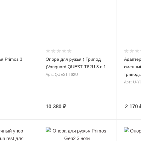
я Primos 3
Опора для ружья ( Трипод
Адаптер
)Vanguard QUEST T62U 3 в 1
сменный
триподы,
Арт.: QUEST T62U
Арт.: U-
10 380 ₽
2 170
ные костюмы
Зимние куртки
плавок
Демисезонные куртки
th Coast
Камуфляжные куртки
мингтон для охоты