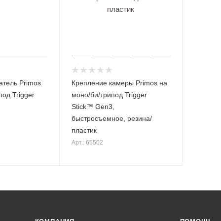
и
Кейсы
засидк
для
и
писто
летов
Антаб
ки
Короб
ки для
Манки
патрон
для
ов
охоты
атель Primos
Крепление камеры Primos на
под Trigger
моно/би/трипод Trigger
Stick™ Gen3,
быстросъемное, резина/
пластик
Арт.: 65502