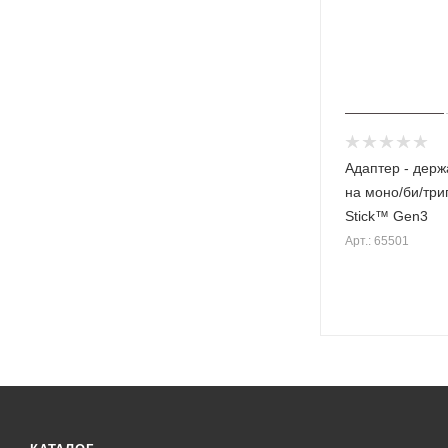
нсатор
Адаптер - держ
на моно/би/три
Stick™ Gen3
Арт.: 65501