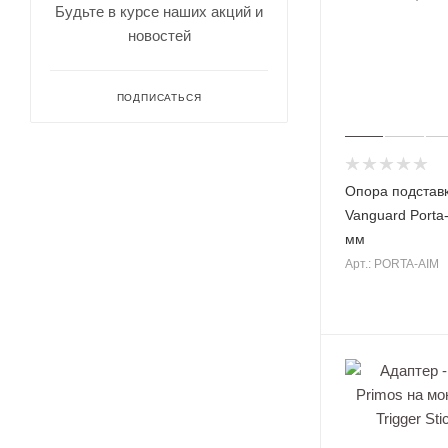
омеры
Будьте в курсе наших акций и
для
новостей
охоты
Зрите
льные
трубы
ПОДПИСАТЬСЯ
Опора подставк
Vanguard Porta
мм
Арт.: PORTA-AIM
Оруже
йные
ремни
Дульн
ый
тормо
з
компе