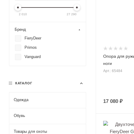
2 010
27 290
Бренд
FieryDeer
Primos
Опора для ружь
Vanguard
ноги
Арт.: 65484
КАТАЛОГ
Одежда
17 080 ₽
Маскировоч
Обувь
Костюмы по
Костюмы Nor
Товары для охоты
Костюмы Ре