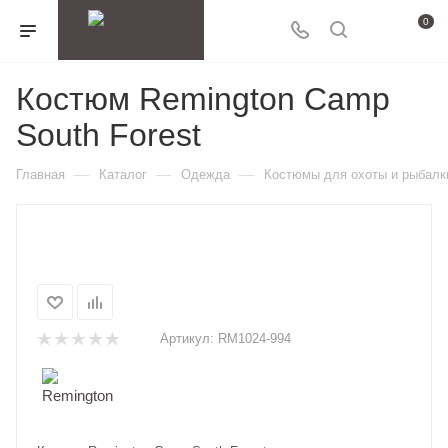
0
Костюм Remington Camp
South Forest
—
—
—
Главная
Каталог
Одежда
Костюмы для охоты и рыбалк
Артикул:
RM1024-994