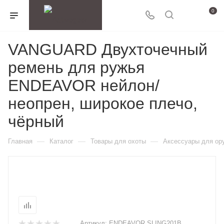
0
VANGUARD Двухточечный
ремень для ружья
ENDEAVOR нейлон/
неопрен, широкое плечо,
чёрный
—
—
—
Главная
Каталог
Товары для охоты
Аксессуары для ор
Артикул:
ENDEAVOR SLING201B