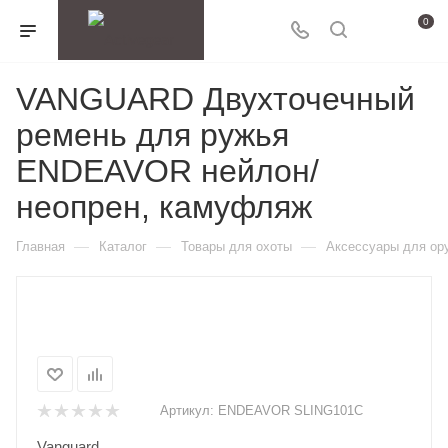
0
VANGUARD Двухточечный
ремень для ружья
ENDEAVOR нейлон/
неопрен, камуфляж
—
—
—
Главная
Каталог
Товары для охоты
Аксессуары для ор
Артикул:
ENDEAVOR SLING101C
Vanguard