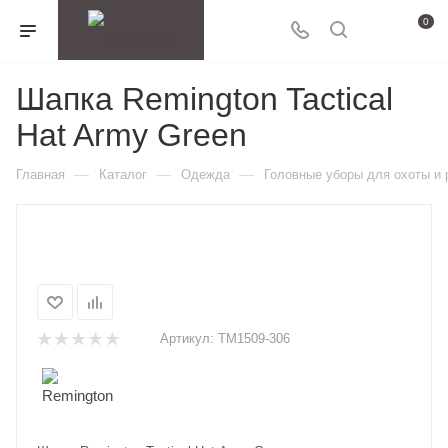
0
Шапка Remington Tactical
Hat Army Green
—
—
—
Главная
Каталог
Одежда
Головные уборы для охоты и
Артикул:
TM1509-306