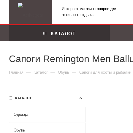
Интернет-магазин товаров для
активного отдыха
КАТАЛОГ
Сапоги Remington Men Вallu
—
—
—
Главная
Каталог
Обувь
Сапоги для охоты и рыбалки
КАТАЛОГ
Одежда
Маскировоч
Обувь