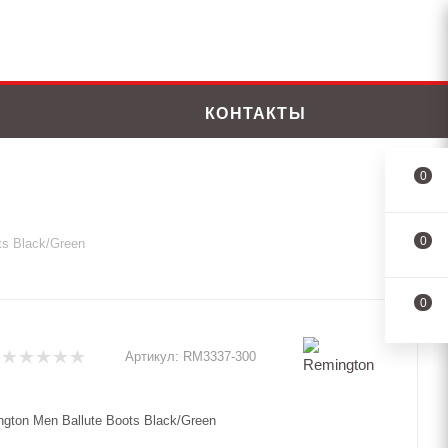
КОНТАКТЫ
0
0
ts Black/Green
0
Артикул:
RM3337-300
gton Men Вallute Boots Black/Green