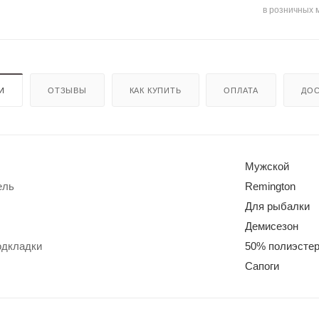
енты
Кепки
мые штаны для
в розничных 
для
оружи
я
Мешки
для
стрел
И
ОТЗЫВЫ
КАК КУПИТЬ
ОПЛАТА
ДОС
ьбы
Моноп
оды
для
стрел
ьбы
Мужской
ель
Remington
Для рыбалки
Демисезон
одкладки
50% полиэстер
Рюкза
Сапоги
ки и
Чехлы
сумки
для
ружья
Чучел
а для
Кейсы