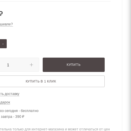
₽
ешевле?
-
КУПИТЬ
КУПИТЬ В 1 КЛИК
ть доставку
одарок
з сегодня - бесплатно
 завтра - 390 ₽
тельна только для интернет-магазина и может отличаться от цен