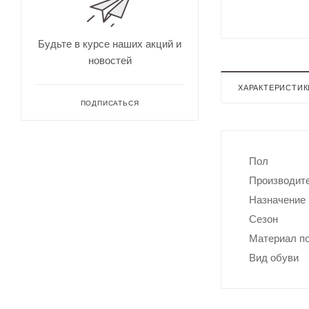
для
Непромокае
охоты
рыбалки
Дальн
омеры
Будьте в курсе наших акций и
для
новостей
охоты
Зрите
ХАРАКТЕРИСТИК
льные
трубы
ПОДПИСАТЬСЯ
Пол
Производит
Назначение
Сезон
Материал п
Оруже
Вид обуви
йные
ремни
Дульн
ый