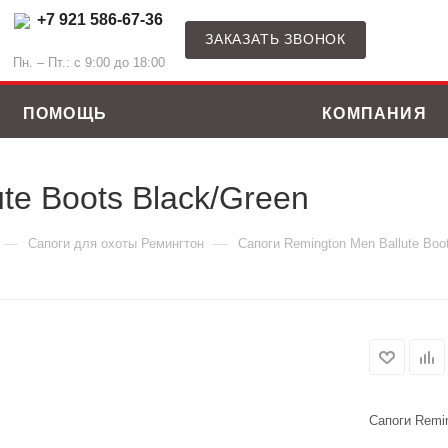
+7 921 586-67-36
ЗАКАЗАТЬ ЗВОНОК
Пн. – Пт.: с 9:00 до 18:00
ПОМОЩЬ
КОМПАНИЯ
te Boots Black/Green
—
—
Сапоги для охоты Ремингтон
Сапоги Remington Men Вallute Boo
Сапоги Remin
ные костюмы
Зимние куртки