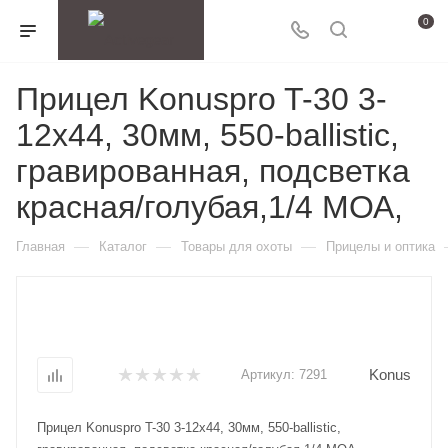
0
Прицел Konuspro T-30 3-
12x44, 30мм, 550-ballistic,
гравированная, подсветка
красная/голубая,1/4 МОА,
—
—
—
Главная
Каталог
Товары для охоты
Прицелы и оптика
Konus
Артикул:
7291
Прицел Konuspro T-30 3-12x44, 30мм, 550-ballistic,