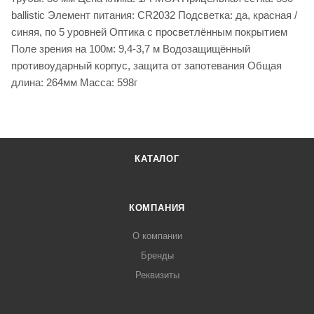
ballistic Элемент питания: CR2032 Подсветка: да, красная /
синяя, по 5 уровней Оптика с просветлённым покрытием
Поле зрения на 100м: 9,4-3,7 м Водозащищённый
противоударный корпус, защита от запотевания Общая
длина: 264мм Масса: 598г
КАТАЛОГ
КОМПАНИЯ
О компании
Бренды
Реквизиты