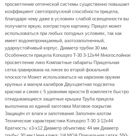
просветление оптической системы существенно повышает
коэффициент светопропускной способности прицела,
благодаря чему даже в условиях слабой освещенности вы
получаете яркую, контрастную картинку. Прицел может
использоваться при любых погодных условиях, так как
имеет водонепроницаемый, азотозаполненный,
удароустойчивый корпус. Диаметр трубки 30 мм.
Особенности прицела Konuspro T-30 3-12x44 Многослойное
просветление линз Компактные габариты Прицельная
сетка гравирована на линзе во второй фокальной
плоскости Может использоваться на нарезном оружии
крупных и магнум калибров Двухцветная подсветка
красная и синяя с 5 уровнями яркости В комплекте быстро
откидывающиеся защитные крышки Труба прицела
выполнена из единой заготовки Матовое покрытие
Защищён от влаги и запотевания Заполнен азотом
Технические характеристики Konuspro T-30 3-12x44
Кратность: x3-x12 Диаметр объектива: 44 мм Диаметр
трубы: 30 мм Цена клика: 1/4 MOA Прицельная сетка: 550-