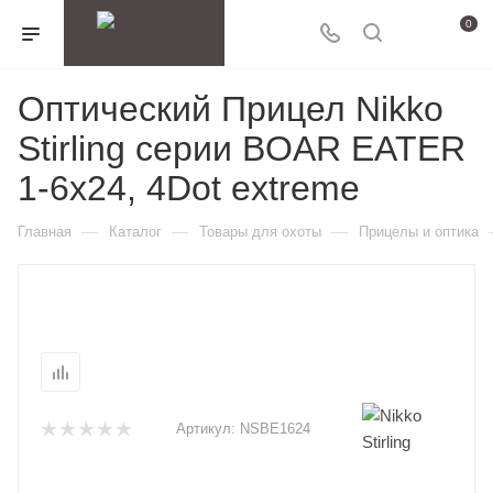
0
Оптический Прицел Nikko
Stirling серии BOAR EATER
1-6х24, 4Dot extreme
—
—
—
Главная
Каталог
Товары для охоты
Прицелы и оптика
Артикул:
NSBE1624