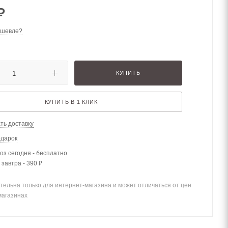
₽
ешевле?
КУПИТЬ
КУПИТЬ В 1 КЛИК
ть доставку
одарок
з сегодня - бесплатно
 завтра - 390 ₽
тельна только для интернет-магазина и может отличаться от цен
магазинах