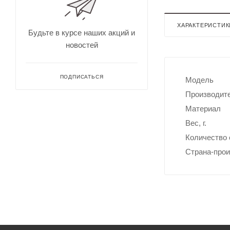
для
Непромокае
охоты
рыбалки
Дальн
ХАРАКТЕРИСТИК
омеры
Будьте в курсе наших акций и
для
новостей
охоты
Зрите
льные
трубы
ПОДПИСАТЬСЯ
Модель
Производит
Материал
Вес, г.
Количество 
Страна-про
Оруже
йные
ремни
Дульн
ый