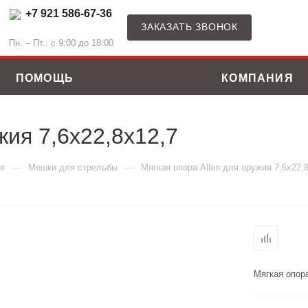
+7 921 586-67-36
ЗАКАЗАТЬ ЗВОНОК
Пн. – Пт.: с 9:00 до 18:00
ПОМОЩЬ
КОМПАНИЯ
жия 7,6х22,8х12,7
—
—
я
Мешки для стрельбы
Мягкая опора Allen для оружия 7,6х22,
Мягкая опора
ные костюмы
Зимние куртки