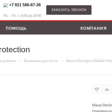
+7 921 586-67-36
ЗАКАЗАТЬ ЗВОНОК
Пн. – Пт.: с 9:00 до 18:00
ПОМОЩЬ
КОМПАНИЯ
otection
—
—
 и рыбалки
Балаклавы для охоты
Маска Remington Reliable Prot
Маска Reming
ные костюмы
Зимние куртки
Подробности