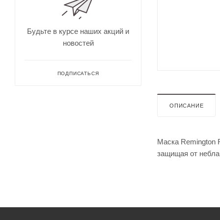
для
Непромокае
охоты
рыбалки
Дальн
омеры
Будьте в курсе наших акций и
для
новостей
охоты
Зрите
льные
трубы
ПОДПИСАТЬСЯ
ОПИСАНИЕ
Маска Remington R
защищая от небла
Оруже
йные
ремни
Дульн
ый