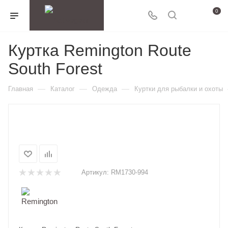
0
Куртка Remington Route
South Forest
—
—
—
Главная
Каталог
Одежда
Куртки для рыбалки и охоты
Артикул:
RM1730-994