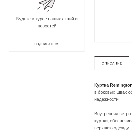
для
Непромокае
охоты
рыбалки
Дальн
омеры
Будьте в курсе наших акций и
для
новостей
охоты
Зрите
льные
трубы
ПОДПИСАТЬСЯ
ОПИСАНИЕ
Куртка Remington
в боковых швах о
надежности.
Оруже
йные
Внутренняя ветроз
ремни
куртки, обеспечи
Дульн
верхнюю одежду.
ый