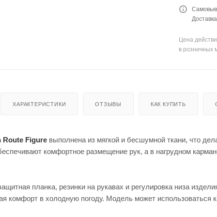
енты
Кепки
мые штаны для
Самовыво
для
Доставка
оружи
я
Мешки
Цена действи
для
в розничных 
стрел
ьбы
Моноп
оды
для
стрел
ьбы
ХАРАКТЕРИСТИКИ
ОТЗЫВЫ
КАК КУПИТЬ
 Route Figure
выполнена из мягкой и бесшумной ткани, что де
беспечивают комфортное размещение рук, а в нагрудном карман
Рюкза
ки и
ащитная планка, резинки на рукавах и регулировка низа издел
Чехлы
сумки
для
вая комфорт в холодную погоду. Модель может использоваться 
ружья
Чучел
а для
Кейсы