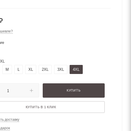
₽
ешевле?
ure
4XL
M
L
XL
2XL
3XL
4XL
КУПИТЬ
КУПИТЬ В 1 КЛИК
ть доставку
одарок