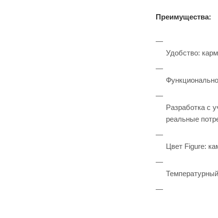
тормо
з
Преимущества:
компе
нсатор
Удобство: карм
Функционально
Разработка с у
реальные потр
Цвет Figure: к
Температурный 