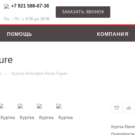
+7 921 586-67-36
ЗАКАЗАТЬ ЗВОНОК
Пн. – Пт.: с 9:00 до 18:00
ПОМОЩЬ
КОМПАНИЯ
ure
—
ы
Куртка Remington Route Figure
Куртка Remin
ные костюмы
Зимние куртки
Подробности