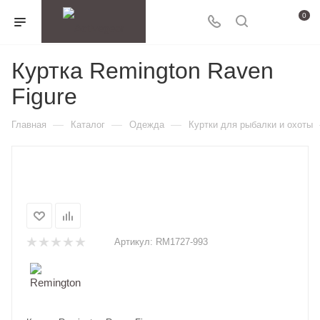
0
Куртка Remington Raven
Figure
—
—
—
Главная
Каталог
Одежда
Куртки для рыбалки и охоты
Артикул:
RM1727-993