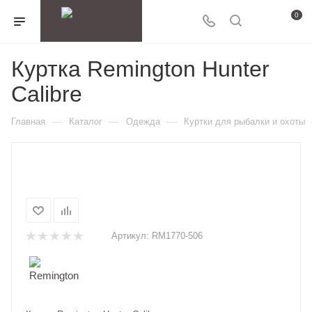
0
Куртка Remington Hunter
Calibre
—
—
—
Главная
Каталог
Одежда
Куртки для рыбалки и охоты
Артикул:
RM1770-506