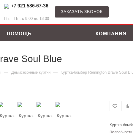
+7 921 586-67-36
ЗАКАЗАТЬ ЗВОНОК
Пн. – Пт.: с 9:00 до 18:00
ПОМОЩЬ
КОМПАНИЯ
ave Soul Blue
—
—
ы
Демисезонные куртки
Куртка-бомбер Remington Brave Soul Bl
Куртка-бомбе
ные костюмы
Зимние куртки
Подробности