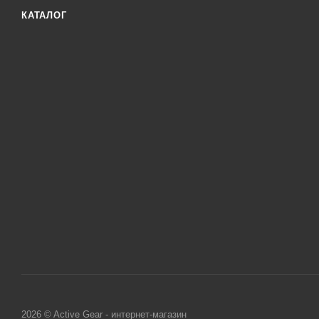
тормо
з
КАТАЛОГ
компе
нсатор
2026 © Active Gear - интернет-магазин