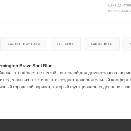
енты
Кепки
мые штаны для
Цена действи
для
в розничных 
оружи
я
Мешки
для
стрел
ьбы
Моноп
ХАРАКТЕРИСТИКИ
ОТЗЫВЫ
КАК КУПИТЬ
оды
для
стрел
ьбы
mington Brave Soul Blue
йлона, что делает ее легкой, но теплой для демисезонного пери
ик сделаны из текстиля, что создает дополнительный комфорт п
тличный городской вариант, который функционально дополнит ваш
Рюкза
ки и
Чехлы
сумки
для
ружья
Чучел
а для
Кейсы