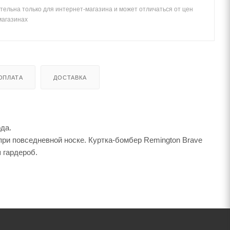
тельна только для интернет-магазина и может отличаться от цен
магазинах
ОПЛАТА
ДОСТАВКА
ода.
ри повседневной носке. Куртка-бомбер Remington Brave
 гардероб.