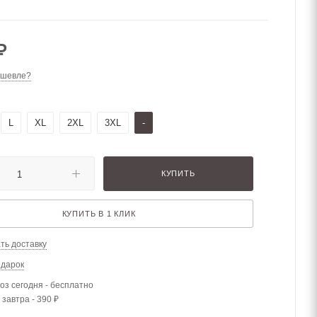
₽
ешевле?
L
XL
2XL
3XL
-
КУПИТЬ
КУПИТЬ В 1 КЛИК
ть доставку
одарок
з сегодня - бесплатно
 завтра - 390 ₽