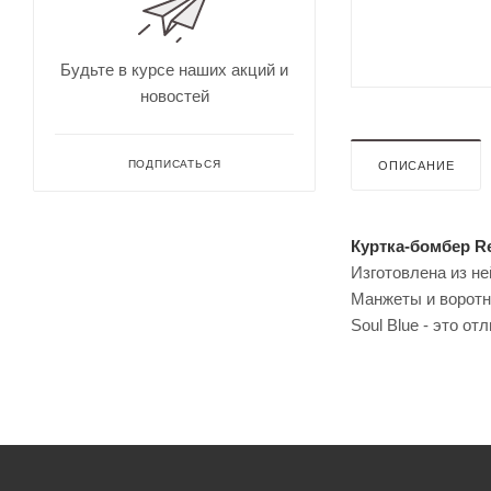
для
Непромокае
охоты
рыбалки
Дальн
омеры
Будьте в курсе наших акций и
для
новостей
охоты
Зрите
льные
трубы
ПОДПИСАТЬСЯ
ОПИСАНИЕ
Куртка-бомбер Re
Изготовлена из не
Манжеты и воротн
Soul Blue - это о
Оруже
йные
ремни
Дульн
ый