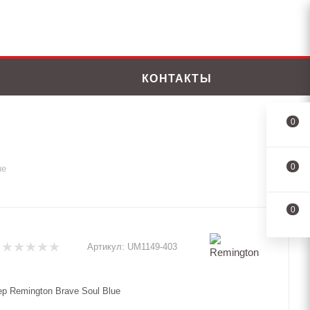
КОНТАКТЫ
0
0
ue
0
Артикул:
UM1149-403
р Remington Brave Soul Blue