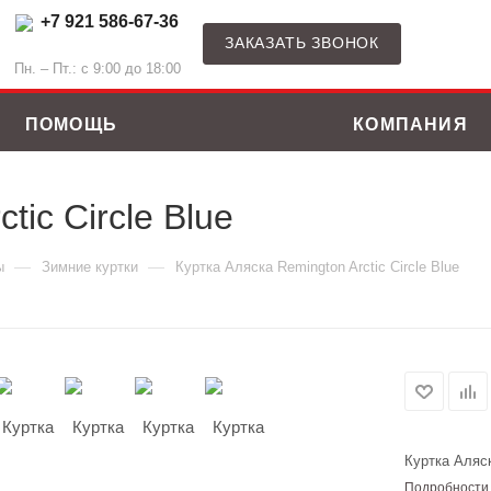
+7 921 586-67-36
ЗАКАЗАТЬ ЗВОНОК
Пн. – Пт.: с 9:00 до 18:00
ПОМОЩЬ
КОМПАНИЯ
tic Circle Blue
—
—
ы
Зимние куртки
Куртка Аляска Remington Arctic Circle Blue
Куртка Аляск
ные костюмы
Зимние куртки
Подробности