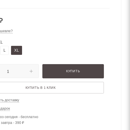
₽
ешевле?
XL
L
XL
КУПИТЬ
КУПИТЬ В 1 КЛИК
ть доставку
одарок
з сегодня - бесплатно
 завтра - 390 ₽