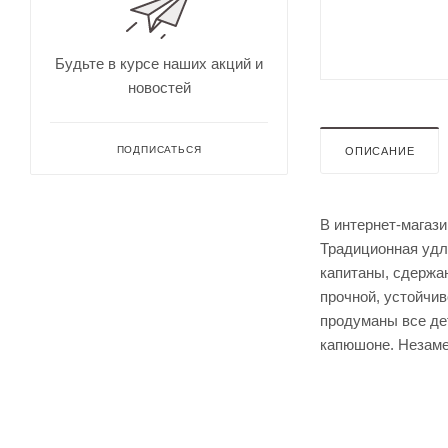
для
Непромокае
охоты
рыбалки
Дальн
омеры
Будьте в курсе наших акций и
для
новостей
охоты
Зрите
льные
трубы
ПОДПИСАТЬСЯ
ОПИСАНИЕ
В интернет-магази
Традиционная удли
капитаны, сдержан
прочной, устойчив
продуманы все де
капюшоне. Незамен
Оруже
йные
ремни
Дульн
ый