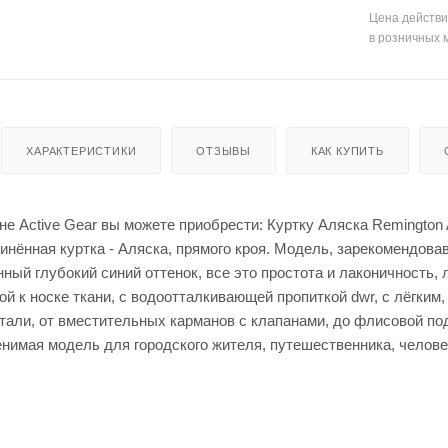
енты
Кепки
мые штаны для
Цена действи
для
в розничных 
оружи
я
Мешки
для
стрел
ьбы
Моноп
ХАРАКТЕРИСТИКИ
ОТЗЫВЫ
КАК КУПИТЬ
оды
для
стрел
ьбы
не Active Gear вы можете приобрести: Куртку Аляска Remington Ar
нённая куртка - Аляска, прямого кроя. Модель, зарекомендова
ный глубокий синий оттенок, все это простота и лаконичность
ой к носке ткани, с водоотталкивающей пропиткой dwr, с лёгки
тали, от вместительных карманов с клапанами, до флисовой по
имая модель для городского жителя, путешественника, человек
Рюкза
ки и
Чехлы
сумки
для
ружья
Чучел
а для
Кейсы