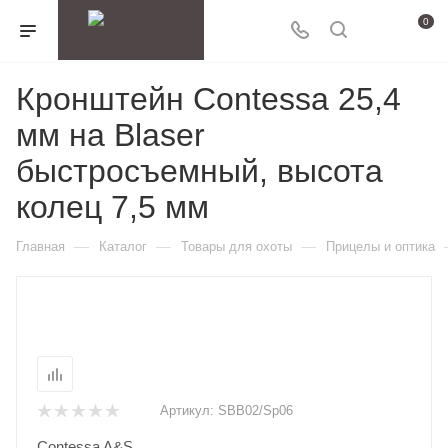
0
Кронштейн Contessa 25,4
мм на Blaser
быстросъемный, высота
колец 7,5 мм
—
—
—
Главная
Каталог
Товары для охоты
Прицелы и оптика
Артикул:
SBB02/Sp06
Contessa A&S