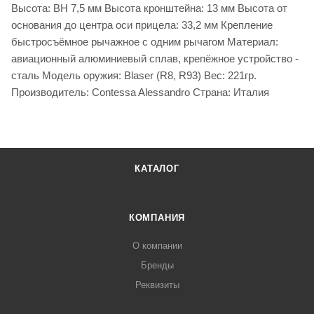
Высота: BH 7,5 мм Высота кронштейна: 13 мм Высота от
основания до центра оси прицела: 33,2 мм Крепление
быстросъёмное рычажное с одним рычагом Материал:
авиационный алюминиевый сплав, крепёжное устройство -
сталь Модель оружия: Blaser (R8, R93) Вес: 221гр.
Производитель: Contessa Alessandro Страна: Италия
КАТАЛОГ
КОМПАНИЯ
О компании
Бренды
Реквизиты