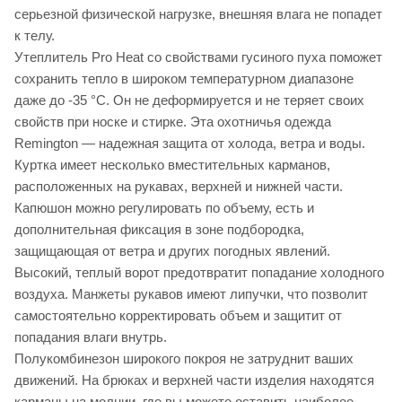
серьезной физической нагрузке, внешняя влага не попадет
к телу.
Утеплитель Pro Heat со свойствами гусиного пуха поможет
сохранить тепло в широком температурном диапазоне
даже до -35 °C. Он не деформируется и не теряет своих
свойств при носке и стирке. Эта охотничья одежда
Remington — надежная защита от холода, ветра и воды.
Куртка имеет несколько вместительных карманов,
расположенных на рукавах, верхней и нижней части.
Капюшон можно регулировать по объему, есть и
дополнительная фиксация в зоне подбородка,
защищающая от ветра и других погодных явлений.
Высокий, теплый ворот предотвратит попадание холодного
воздуха. Манжеты рукавов имеют липучки, что позволит
самостоятельно корректировать объем и защитит от
попадания влаги внутрь.
Полукомбинезон широкого покроя не затруднит ваших
движений. На брюках и верхней части изделия находятся
карманы на молнии, где вы можете оставить наиболее