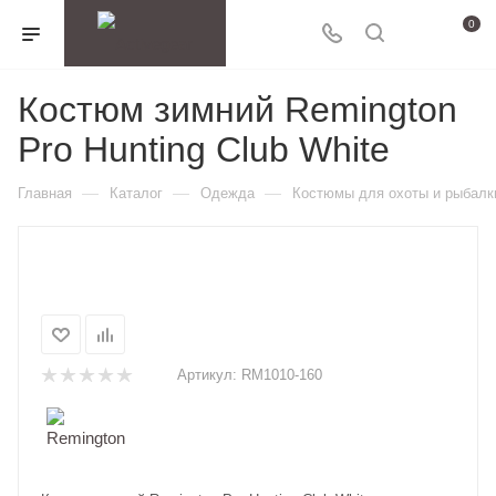
0
Костюм зимний Remington
Pro Hunting Club White
—
—
—
Главная
Каталог
Одежда
Костюмы для охоты и рыбалк
Артикул:
RM1010-160