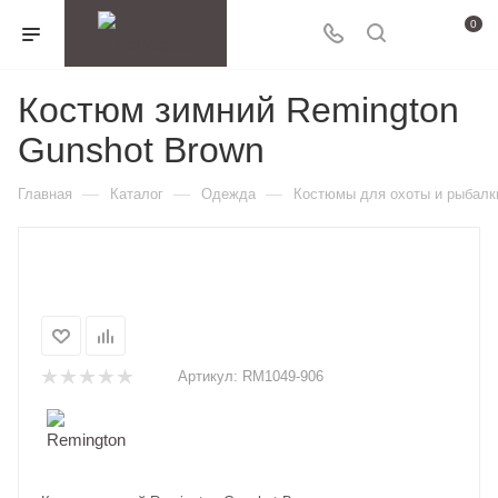
0
Костюм зимний Remington
Gunshot Brown
—
—
—
Главная
Каталог
Одежда
Костюмы для охоты и рыбалк
Артикул:
RM1049-906