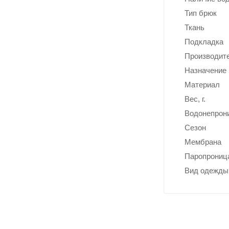
тормо
з
Тип брюк
компе
Ткань
нсатор
Подкладка
Производит
Назначение
Материал
Вес, г.
Водонепрон
Сезон
Мембрана
Паропрониц
Вид одежды