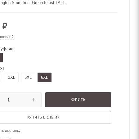
gton Stormfront Green forest TALL
0
₽
ешевле?
муфляж
6XL
3XL
5XL
6XL
КУПИТЬ
КУПИТЬ В 1 КЛИК
ть доставку