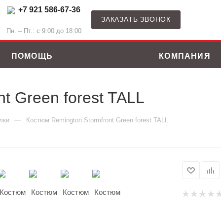
+7 921 586-67-36
ЗАКАЗАТЬ ЗВОНОК
Пн. – Пт.: с 9:00 до 18:00
ПОМОЩЬ
КОМПАНИЯ
t Green forest TALL
—
лки
Костюм Remington Stormfront Green forest TALL
ные костюмы
Зимние куртки