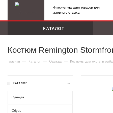
Интернет-магазин товаров для
активного отдыха
КАТАЛОГ
Костюм Remington Stormfron
—
—
—
Главная
Каталог
Одежда
Костюмы для охоты и рыба
КАТАЛОГ
Одежда
Маскировоч
Обувь