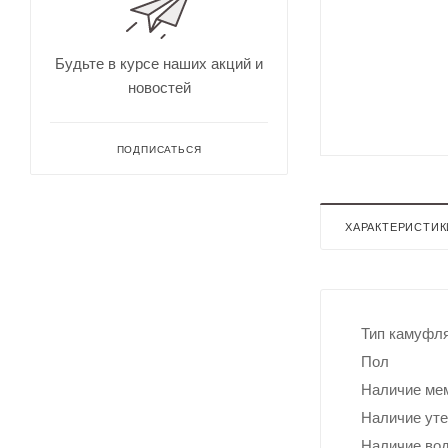
для
Непромокае
охоты
рыбалки
Дальн
омеры
Будьте в курсе наших акций и
для
новостей
охоты
Зрите
льные
трубы
ПОДПИСАТЬСЯ
ХАРАКТЕРИСТИК
Тип камуфл
Пол
Оруже
йные
Наличие ме
ремни
Наличие ут
Дульн
ый
Наличие во