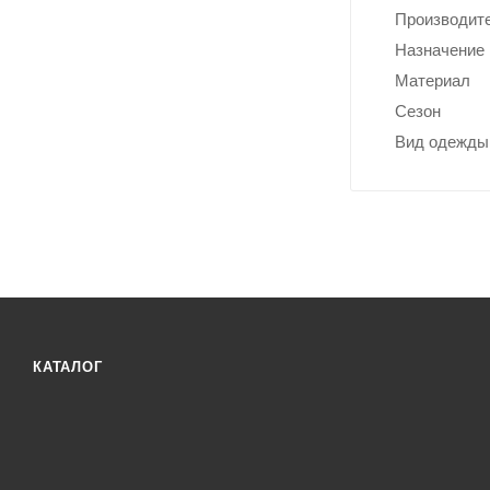
тормо
Производит
з
компе
Назначение
нсатор
Материал
Сезон
Вид одежды
КАТАЛОГ