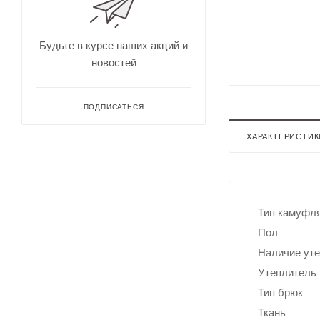
для
Непромокае
охоты
рыбалки
Дальн
омеры
Будьте в курсе наших акций и
для
новостей
охоты
Зрите
льные
трубы
ПОДПИСАТЬСЯ
ХАРАКТЕРИСТИК
Тип камуфл
Пол
Наличие ут
Оруже
Утеплитель
йные
ремни
Тип брюк
Дульн
Ткань
ый