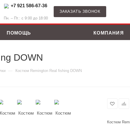
+7 921 586-67-36
ЗАКАЗАТЬ ЗВОНОК
Пн. – Пт.: с 9:00 до 18:00
ПОМОЩЬ
КОМПАНИЯ
hing DOWN
—
лки
Костюм Remington Real fishing DOWN
Костюм Remi
ные костюмы
Зимние куртки