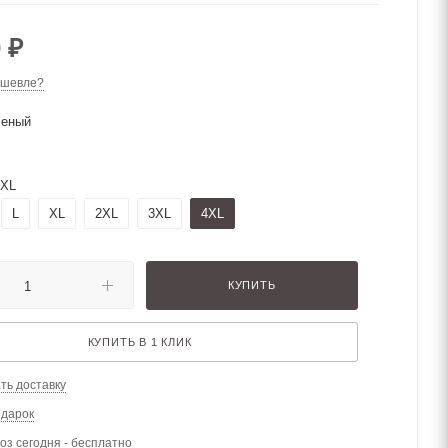
0
₽
ешевле?
леный
4XL
L
XL
2XL
3XL
4XL
КУПИТЬ
КУПИТЬ В 1 КЛИК
ть доставку
одарок
з сегодня - бесплатно