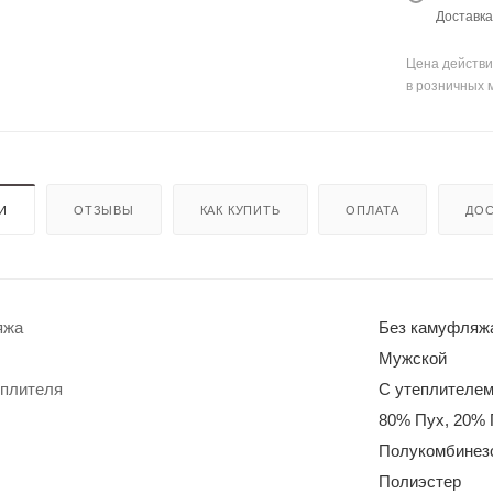
енты
Кепки
мые штаны для
Доставка
для
оружи
Цена действи
я
в розничных 
Мешки
для
стрел
ьбы
Моноп
оды
для
И
ОТЗЫВЫ
КАК КУПИТЬ
ОПЛАТА
ДОС
стрел
ьбы
яжа
Без камуфляж
Мужской
еплителя
С утеплителе
Рюкза
80% Пух, 20% 
ки и
Чехлы
сумки
для
Полукомбинез
ружья
Чучел
Полиэстер
а для
Кейсы