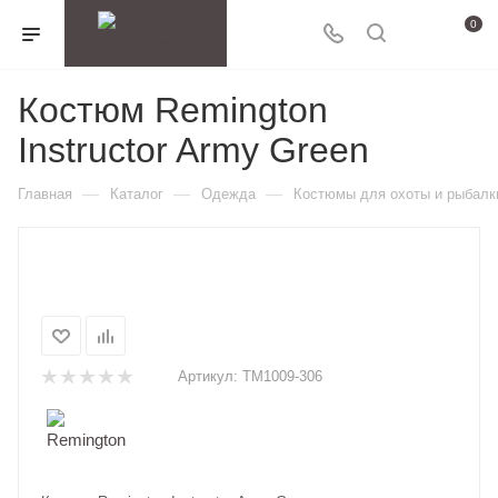
0
Костюм Remington
Instructor Army Green
—
—
—
Главная
Каталог
Одежда
Костюмы для охоты и рыбалк
Артикул:
ТМ1009-306