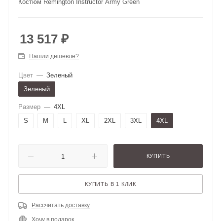
Костюм Remington Instructor Army Green
13 517
₽
Нашли дешевле?
Цвет
—
Зеленый
Зеленый
Размер
—
4XL
S
M
L
XL
2XL
3XL
4XL
КУПИТЬ
КУПИТЬ В 1 КЛИК
Рассчитать доставку
Хочу в подарок