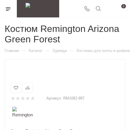
0
Костюм Remington Arizona
Green Forest
—
—
—
Главная
Каталог
Одежда
Костюмы для охоты и рыбалк
Артикул:
RM1082-997