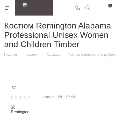
0
Костюм Remington Alabama
Professional Unisex Women
and Children Timber
—
—
—
Главная
Каталог
Одежда
Костюмы для охоты и рыбалк
Артикул:
RBL1057-991