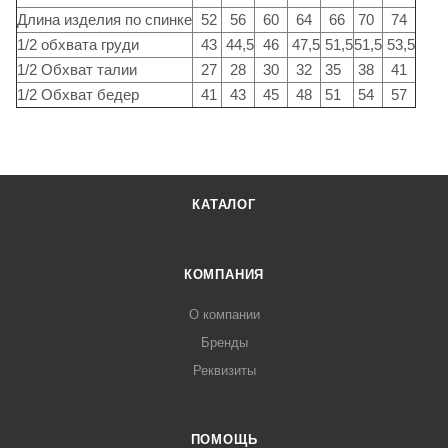
Длина изделия по спинке
52
56
60
64
66
70
74
1/2 обхвата груди
43
44,5
46
47,5
51,5
51,5
53,5
1/2 Обхват талии
27
28
30
32
35
38
41
1/2 Обхват бедер
41
43
45
48
51
54
57
КАТАЛОГ
КОМПАНИЯ
О компании
Бренды
Реквизиты
ПОМОЩЬ