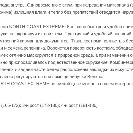
охоты
для
ода внутрь. Одновременно с этим, при нагревании материала (
оружи
Маски
жима) излишняя влага и тепло без препятствий отводится наруж
я
ровка
и
Кейсы
засидк
для
юма NORTH COAST EXTREME: Капюшон быстро и удобно снимает
и
писто
летов
уки, не экранируя их при этом. Практичный и удобный внешний
Антаб
ки
Короб
утренний карман для документов. Ткань костюма полностью бес
ки для
Манки
и и семена репейника. Ворсистая поверхность костюма облад
патрон
для
ов
охоты
мех отлично маскируется в природной среде, а при изменении о
льно приспосабливаясь под естественное окружение. Комбинезо
коленях и задней части бедер расположены накладки из искусст
 легко регулируются при помощи липучки Велкро.
RTH COAST EXTREME по низкой цене можно в нашем интернет-м
 (165-172); 3-й рост (173-180); 4-й рост (181-186)