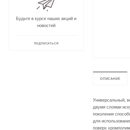
для
Непромокае
охоты
рыбалки
Дальн
омеры
Будьте в курсе наших акций и
для
новостей
охоты
Зрите
льные
трубы
ПОДПИСАТЬСЯ
ОПИСАНИЕ
Универсальный, в
Оруже
двумя слоями иску
йные
поколения способ
ремни
для использовани
Дульн
ый
поверх хромполим