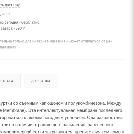
ть доставку
одарок
з сегодня - бесплатно
 завтра - 390 ₽
тельна только для интернет-магазина и может отличаться от цен
магазинах
ОПЛАТА
ДОСТАВКА
 куртки со съемным капюшоном и полукомбинезона. Между
ate Membrane). Эта интеллектуальная мембрана последнего
птироваться к любым погодным условиям. Она разработана
стоит в наличии отражающего напыления, нанесенного
хромполимерной сетки закрываются, препятствуя тем самым