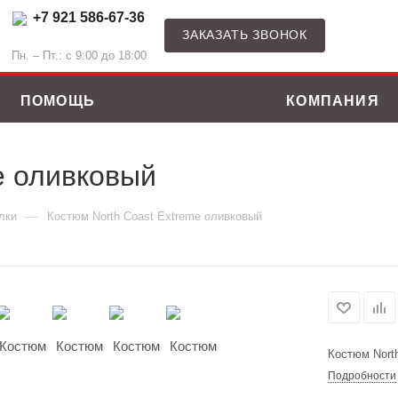
+7 921 586-67-36
ЗАКАЗАТЬ ЗВОНОК
Пн. – Пт.: с 9:00 до 18:00
ПОМОЩЬ
КОМПАНИЯ
e оливковый
—
лки
Костюм North Coast Extreme оливковый
Костюм Nort
Подробности
ные костюмы
Зимние куртки