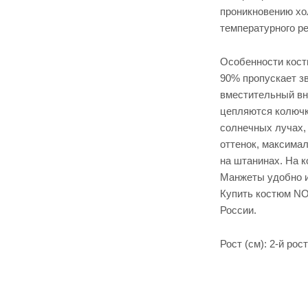
тормо
проникновению хол
з
компе
температурного ре
нсатор
Особенности кост
90% пропускает зв
вместительный вн
цепляются колючк
солнечных лучах, 
оттенок, максима
на штанинах. На 
Манжеты удобно и
Купить костюм NO
России.
Рост (см): 2-й рост