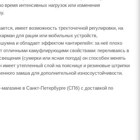
во время интенсивных нагрузок или изменения
у.
ся, имеет возможность трехточечной регулировки, на
 карман для рации или мобильных устройств,
шумна и обладает эффектом «антирепей»: за неё плохо
ает отличными камуфлирующими свойствами: переливаясь в
свещения (сумерки или ясная погода) он способен менять
н имеет утепленный слой на пояснице и резиновые штрипки
венного замша для дополнительной износоустойчивости.
агазине в Санкт-Петербурге (СПб) с доставкой по