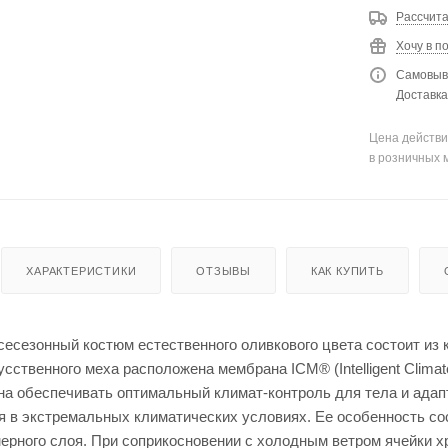
енты
Кепки
мые штаны для
Рассчита
для
оружи
Хочу в п
я
Самовыво
Мешки
Доставка
для
стрел
ьбы
Цена действи
Моноп
в розничных 
оды
для
стрел
ьбы
ХАРАКТЕРИСТИКИ
ОТЗЫВЫ
КАК КУПИТЬ
сесезонный костюм естественного оливкового цвета состоит из
Рюкза
сственного меха расположена мембрана ICM® (Intelligent Clim
ки и
Чехлы
на обеспечивать оптимальный климат-контроль для тела и ада
сумки
для
я в экстремальных климатических условиях. Ее особенность со
ружья
Чучел
а для
ерного слоя. При соприкосновении с холодным ветром ячейки 
Кейсы