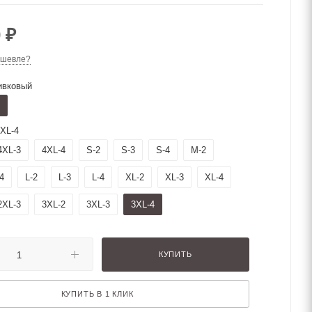
0
₽
ешевле?
ивковый
XL-4
4XL-3
4XL-4
S-2
S-3
S-4
M-2
4
L-2
L-3
L-4
XL-2
XL-3
XL-4
2XL-3
3XL-2
3XL-3
3XL-4
КУПИТЬ
КУПИТЬ В 1 КЛИК