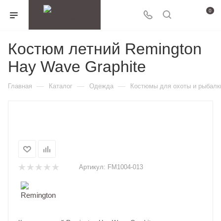
0
Костюм летний Remington
Hay Wave Graphite
—
—
—
Главная
Каталог
Одежда
Костюмы для охоты и рыбалк
Артикул:
FM1004-013