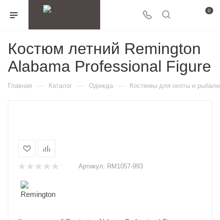
0
Костюм летний Remington
Alabama Professional Figure
—
—
—
Главная
Каталог
Одежда
Костюмы для охоты и рыбалк
Артикул:
RM1057-993