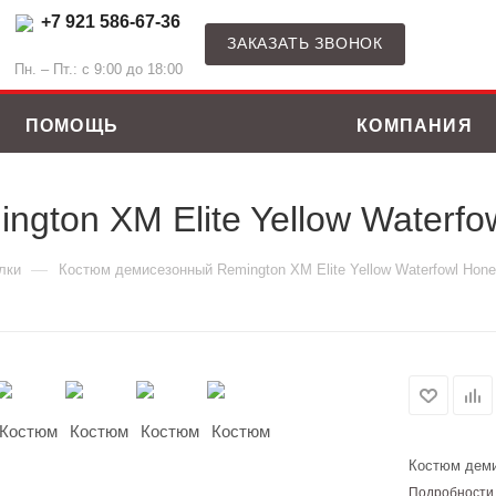
+7 921 586-67-36
ЗАКАЗАТЬ ЗВОНОК
Пн. – Пт.: с 9:00 до 18:00
ПОМОЩЬ
КОМПАНИЯ
gton XM Elite Yellow Waterf
—
лки
Костюм демисезонный Remington XM Elite Yellow Waterfowl Hon
Костюм деми
ные костюмы
Зимние куртки
Подробности