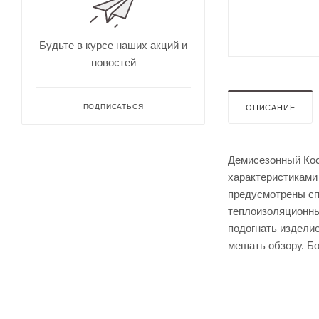
для
Непромокае
охоты
рыбалки
Дальн
омеры
Будьте в курсе наших акций и
для
новостей
охоты
Зрите
льные
трубы
ПОДПИСАТЬСЯ
ОПИСАНИЕ
Демисезонный Кост
характеристиками
предусмотрены сп
теплоизоляционны
подогнать издели
мешать обзору. Б
Оруже
йные
ремни
Дульн
ый