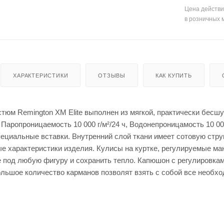
енты
Кепки
мые штаны для
Цена действи
для
в розничных 
оружи
я
Мешки
для
стрел
ьбы
Моноп
ХАРАКТЕРИСТИКИ
ОТЗЫВЫ
КАК КУПИТЬ
оды
для
стрел
ьбы
юм Remington XM Elite выполнен из мягкой, практически бесшу
 Паропроницаемость 10 000 г/м²/24 ч, Водонепроницамость 10 
ециальные вставки. Внутренний слой ткани имеет сотовую стр
е характеристики изделия. Кулисы на куртке, регулируемые ма
е под любую фигуру и сохранить тепло. Капюшон с регулировкам
ольшое количество карманов позволят взять с собой все необх
Рюкза
ки и
Чехлы
сумки
для
ружья
Чучел
а для
Кейсы