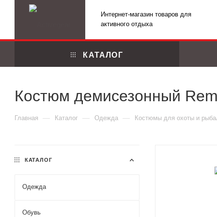
Интернет-магазин товаров для
активного отдыха
КАТАЛОГ
Костюм демисезонный Remin
—
—
—
Главная
Каталог
Одежда
Костюмы для охоты и рыба
КАТАЛОГ
Одежда
Маскировоч
Обувь