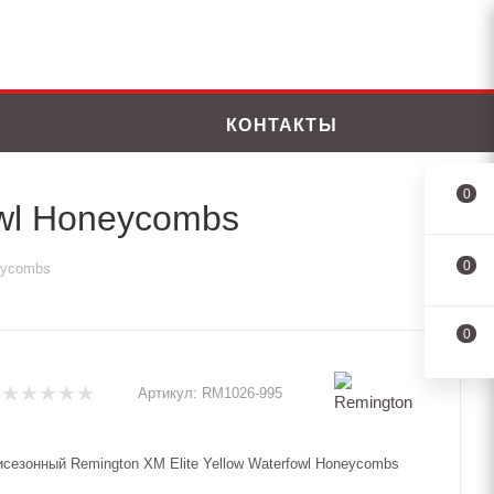
КОНТАКТЫ
0
owl Honeycombs
0
eycombs
0
Артикул:
RM1026-995
сезонный Remington XM Elite Yellow Waterfowl Honeycombs