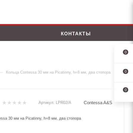
КОНТАКТЫ
0
0
—
Кольца Contessa 30 мм на Picatinny, h=8 мм, два стопора
0
Contessa A&S
Артикул:
LPR02/A
ssa 30 мм на Picatinny, h=8 мм, два стопора