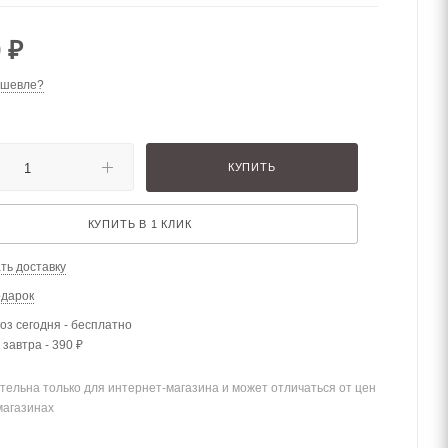
0
₽
ешевле?
КУПИТЬ
КУПИТЬ В 1 КЛИК
ть доставку
одарок
з сегодня - бесплатно
 завтра - 390 ₽
тельна только для интернет-магазина и может отличаться от цен
магазинах