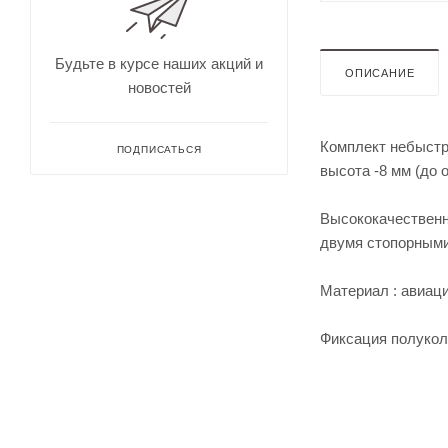
для
Непромокае
охоты
рыбалки
Дальн
омеры
Будьте в курсе наших акций и
ОПИСАНИЕ
для
новостей
охоты
Зрите
льные
Комплект небыстро
трубы
ПОДПИСАТЬСЯ
высота -8 мм (до 
Высококачественн
двумя стопорными
Материал : авиац
Фиксация полуколе
Оруже
йные
ремни
Дульн
ый