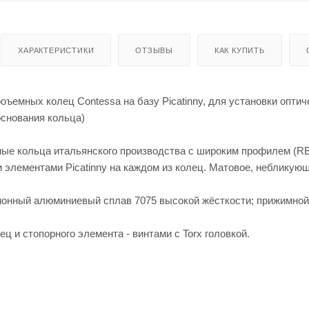
енты
Кепки
мые штаны для
для
оружи
я
ХАРАКТЕРИСТИКИ
ОТЗЫВЫ
КАК КУПИТЬ
Мешки
для
стрел
ьбы
ъемных колец Contessa на базу Picatinny, для установки опти
Моноп
оды
основания кольца)
для
стрел
ьбы
ые кольца итальянского производства с широким профилем (RB
 элементами Picatinny на каждом из колец. Матовое, небликующ
ионный алюминиевый сплав 7075 высокой жёсткости; прижимной 
ц и стопорного элемента - винтами с Torx головкой.
Рюкза
ки и
Чехлы
сумки
для
ружья
Чучел
а для
Кейсы