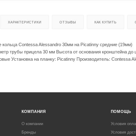
енты
Кепки
мые штаны для
для
оружи
я
ХАРАКТЕРИСТИКИ
ОТЗЫВЫ
КАК КУПИТЬ
Мешки
для
стрел
ьбы
ольца Contessa Alessandro 30мм на Picatinny средние (19мм)
Моноп
оды
метр трубы прицела 30 мм Высота от основания кронштейна до 
для
овые Установка на планку: Picatinny Производитель: Contessa A
стрел
ьбы
Рюкза
КОМПАНИЯ
ПОМОЩЬ
ки и
Чехлы
сумки
для
О компании
Условия опл
ружья
Чучел
Бренды
Условия дост
а для
Кейсы