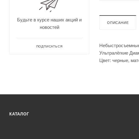
для
Непромокае
охоты
рыбалки
Дальн
омеры
Будьте в курсе наших акций и
ОПИСАНИЕ
для
новостей
охоты
Зрите
льные
Небыстросъемные к
трубы
ПОДПИСАТЬСЯ
Ультралёгкие Диа
Цвет: черные, мат
Оруже
КАТАЛОГ
йные
ремни
Дульн
ый