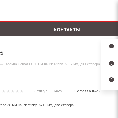
КОНТАКТЫ
0
а
0
—
Кольца Contessa 30 мм на Picatinny, h=19 мм, два стопора
0
Contessa A&S
Артикул:
LPR02/C
ssa 30 мм на Picatinny, h=19 мм, два стопора