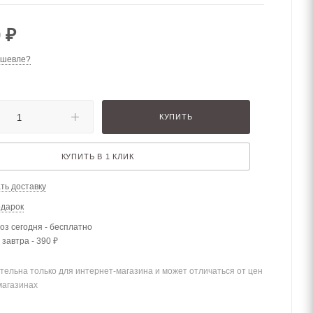
0
₽
ешевле?
КУПИТЬ
КУПИТЬ В 1 КЛИК
ть доставку
одарок
з сегодня - бесплатно
 завтра - 390 ₽
тельна только для интернет-магазина и может отличаться от цен
магазинах