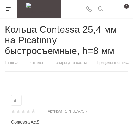
0
Кольца Contessa 25,4 мм
на Picatinny
быстросъемные, h=8 мм
—
—
—
Главная
Каталог
Товары для охоты
Прицелы и оптика
Артикул:
SPP01/A/SR
Contessa A&S