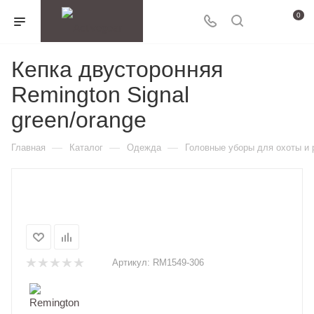
0
Кепка двусторонняя
Remington Signal
green/orange
—
—
—
Главная
Каталог
Одежда
Головные уборы для охоты и
Артикул:
RM1549-306