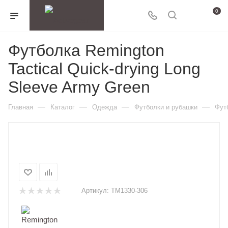
0
Футболка Remington
Tactical Quick-drying Long
Sleeve Army Green
—
—
—
—
Главная
Каталог
Одежда
Футболки и рубашки
Футб
Артикул:
TM1330-306