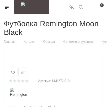
0
Футболка Remington Moon
Black
—
—
—
—
Главная
Каталог
Одежда
Футболки и рубашки
Фут
Артикул:
UM1372-010