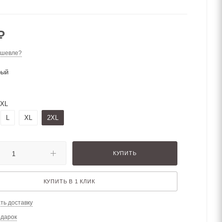
₽
ешевле?
рый
2XL
L
XL
2XL
КУПИТЬ
КУПИТЬ В 1 КЛИК
ть доставку
одарок