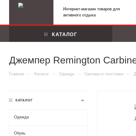
Интернет-магазин товаров для
активного отдыха
КАТАЛОГ
Джемпер Remington Carbin
—
—
—
—
Главная
Каталог
Одежда
Свитеры и толстовки
Д
КАТАЛОГ
Одежда
Маскировоч
Обувь