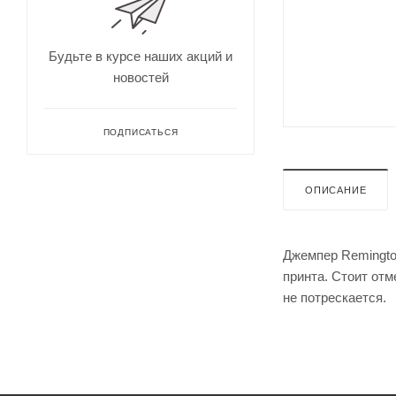
для
Непромокае
охоты
рыбалки
Дальн
омеры
Будьте в курсе наших акций и
для
новостей
охоты
Зрите
льные
трубы
ПОДПИСАТЬСЯ
ОПИСАНИЕ
Джемпер Remingto
принта. Стоит отм
не потрескается.
Оруже
йные
ремни
Дульн
ый