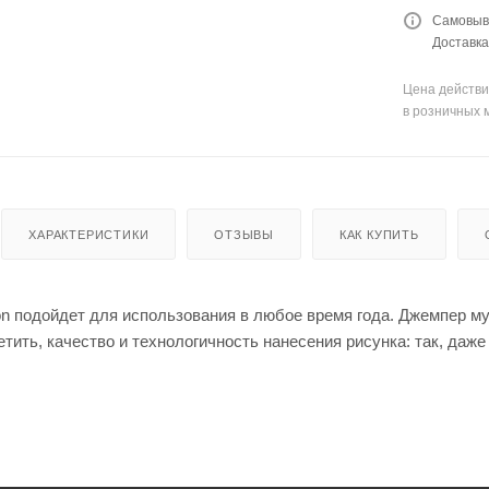
енты
Кепки
мые штаны для
Самовыво
для
Доставка
оружи
я
Мешки
Цена действи
для
в розничных 
стрел
ьбы
Моноп
оды
для
стрел
ьбы
ХАРАКТЕРИСТИКИ
ОТЗЫВЫ
КАК КУПИТЬ
n подойдет для использования в любое время года. Джемпер му
етить, качество и технологичность нанесения рисунка: так, даже
Рюкза
ки и
Чехлы
сумки
для
ружья
Чучел
а для
Кейсы