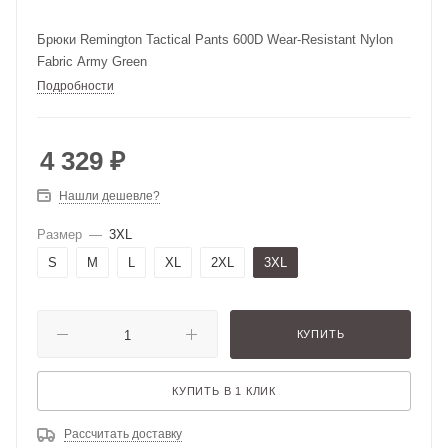
Брюки Remington Tactical Pants 600D Wear-Resistant Nylon
Fabric Army Green
Подробности
4 329
₽
Нашли дешевле?
Размер
—
3XL
S
M
L
XL
2XL
3XL
КУПИТЬ
КУПИТЬ В 1 КЛИК
Рассчитать доставку