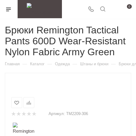
0
Брюки Remington Tactical
Pants 600D Wear-Resistant
Nylon Fabric Army Green
—
—
—
—
Главная
Каталог
Одежда
Штаны и брюки
Брюки дл
Артикул:
TM2209-306