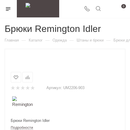
0
Брюки Remington Idler
—
—
—
—
Главная
Каталог
Одежда
Штаны и брюки
Брюки дл
Артикул:
UM2206-903
Брюки Remington Idler
Подробности