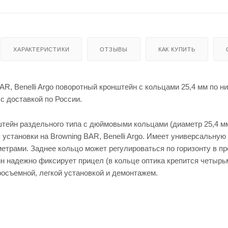
Шапки для охоты
зимней рыбалки
Ложем
енты
Кепки
мые штаны для
для
оружи
я
ХАРАКТЕРИСТИКИ
ОТЗЫВЫ
КАК КУПИТЬ
Мешки
для
стрел
ьбы
AR, Benelli Argo поворотный кронштейн с кольцами 25,4 мм по н
Моноп
оды
с доставкой по России.
для
стрел
ьбы
тейн раздельного типа с дюймовыми кольцами (диаметр 25,4 мм
 установки на Browning BAR, Benelli Argo. Имеет универсальн
етрами. Заднее кольцо может регулироваться по горизонту в пр
н надежно фиксирует прицел (в кольце оптика крепится четырьм
осъемной, легкой установкой и демонтажем.
Рюкза
ки и
Чехлы
сумки
для
ружья
Чучел