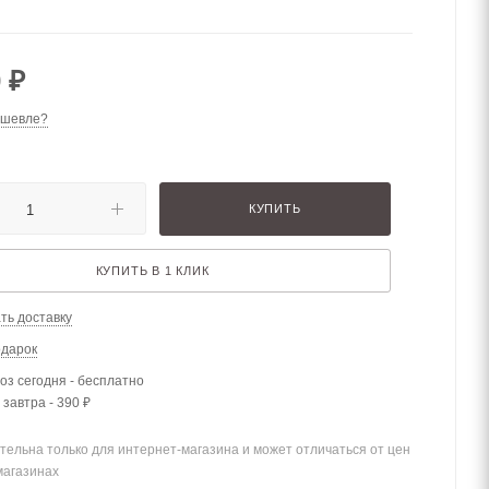
0
₽
ешевле?
КУПИТЬ
КУПИТЬ В 1 КЛИК
ть доставку
одарок
з сегодня - бесплатно
 завтра - 390 ₽
тельна только для интернет-магазина и может отличаться от цен
магазинах