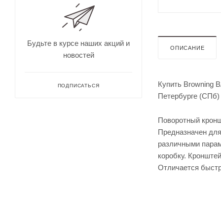
визор
Штаны для 
для
Непромокае
охоты
рыбалки
Дальн
омеры
Будьте в курсе наших акций и
ОПИСАНИЕ
для
новостей
охоты
Зрите
льные
Купить Browning B
трубы
ПОДПИСАТЬСЯ
Петербурге (СПб) 
Поворотный кронш
Предназначен для
различными парам
коробку. Кронштей
Отличается быстр
Оруже
йные
ремни
Дульн