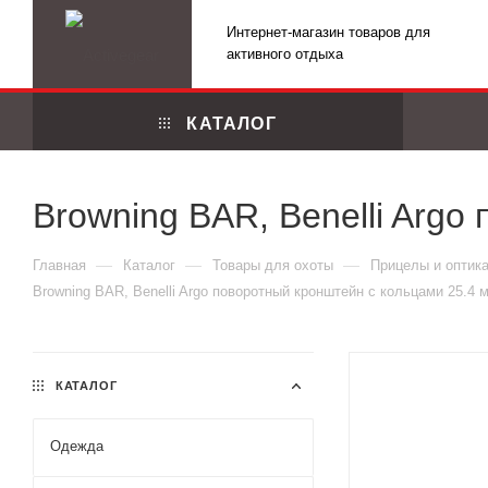
Интернет-магазин товаров для
активного отдыха
КАТАЛОГ
Browning BAR, Benelli Argo
—
—
—
Главная
Каталог
Товары для охоты
Прицелы и оптик
Browning BAR, Benelli Argo поворотный кронштейн с кольцами 25.4 
КАТАЛОГ
Одежда