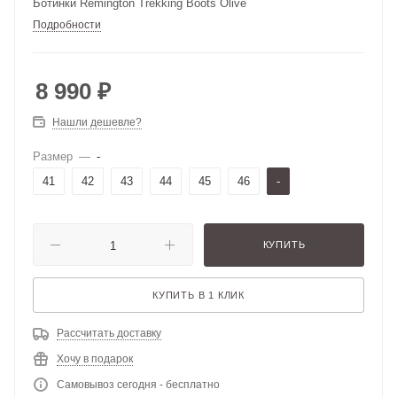
Ботинки Remington Trekking Boots Olive
Подробности
8 990
₽
Нашли дешевле?
Размер
—
-
41
42
43
44
45
46
-
КУПИТЬ
КУПИТЬ В 1 КЛИК
Рассчитать доставку
Хочу в подарок
Самовывоз сегодня - бесплатно