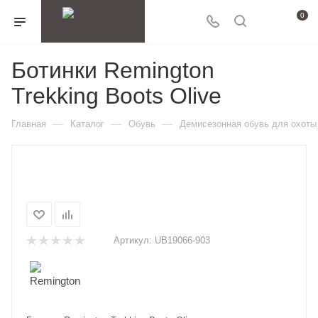
0
Ботинки Remington
Trekking Boots Olive
—
—
—
Главная
Каталог
Обувь
Демисезонная обувь для охоты
Артикул:
UB19066-903