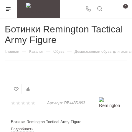
0
Ботинки Remington Tactical
Army Figure
—
—
—
Главная
Каталог
Обувь
Демисезонная обувь для охоты
Артикул:
RB4435-993
Ботинки Remington Tactical Army Figure
Подробности