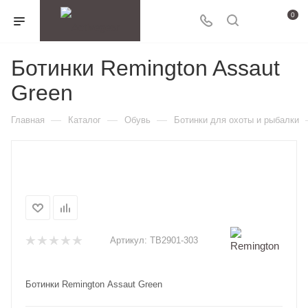
0
Ботинки Remington Assaut
Green
—
—
—
Главная
Каталог
Обувь
Ботинки для охоты и рыбалки
Артикул:
TB2901-303
Ботинки Remington Assaut Green