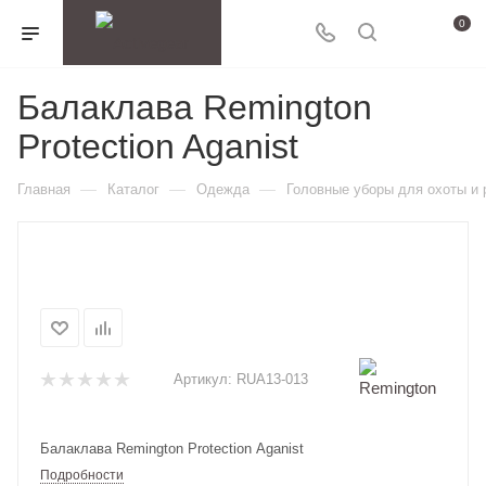
0
Балаклава Remington
Protection Aganist
—
—
—
Главная
Каталог
Одежда
Головные уборы для охоты и
Артикул:
RUA13-013
Балаклава Remington Protection Aganist
Подробности