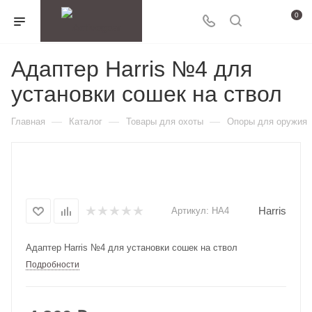
0
Адаптер Harris №4 для
установки сошек на ствол
—
—
—
Главная
Каталог
Товары для охоты
Опоры для оружия
Harris
Артикул:
HA4
Адаптер Harris №4 для установки сошек на ствол
Подробности