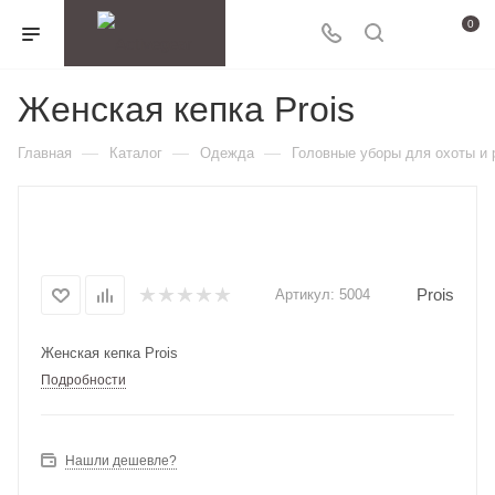
0
Женская кепка Prois
—
—
—
Главная
Каталог
Одежда
Головные уборы для охоты и
Prois
Артикул:
5004
Женская кепка Prois
Подробности
Нашли дешевле?