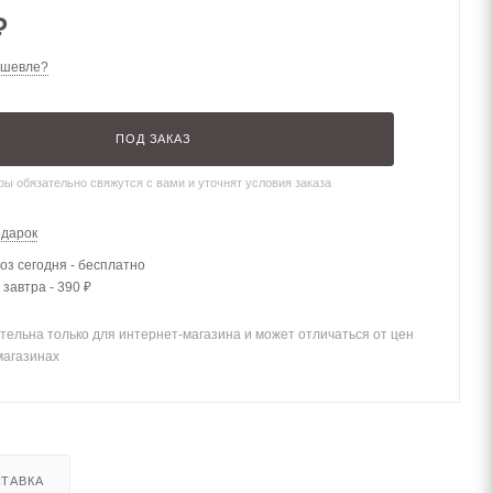
₽
ешевле?
ПОД ЗАКАЗ
ы обязательно свяжутся с вами и уточнят условия заказа
одарок
з сегодня - бесплатно
 завтра - 390 ₽
тельна только для интернет-магазина и может отличаться от цен
магазинах
ТАВКА