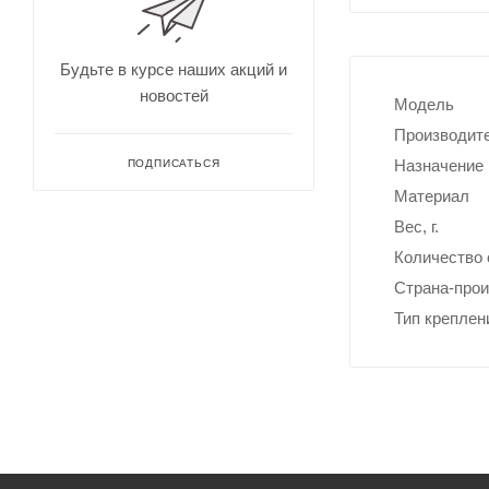
для
Непромокае
охоты
рыбалки
Дальн
омеры
Будьте в курсе наших акций и
для
новостей
охоты
Модель
Зрите
Производит
льные
трубы
Назначение
ПОДПИСАТЬСЯ
Материал
Вес, г.
Количество 
Страна-про
Тип креплен
Оруже
йные
ремни
Дульн
ый