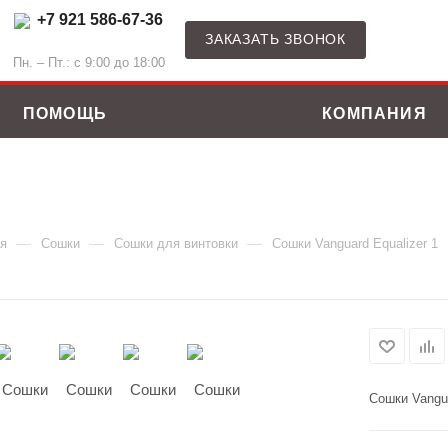
+7 921 586-67-36
ЗАКАЗАТЬ ЗВОНОК
Пн. – Пт.: с 9:00 до 18:00
ПОМОЩЬ
КОМПАНИЯ
—
—
—
я
Сошки
Сошки для винтовки
Сошки Vanguard Equalizer 1
Сошки Vangua
ные костюмы
Зимние куртки